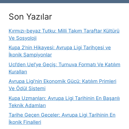
Son Yazılar
Kırmızı-beyaz Tutku: Milli Takım Taraftar Kültürü
Ve Sosyoloji
Kupa 2’nin Hikayesi: Avrupa Ligi Tarihçesi ve
İkonik Şampiyonlar
Ucl’den Uel’ye Geçiş: Turnuva Formatı Ve Katılım
Kuralları
Avrupa Ligi’nin Ekonomik Gücü: Katılım Primleri
Ve Ödül Sistemi
Kupa Uzmanları: Avrupa Ligi Tarihinin En Başarılı
Teknik Adamları
Tarihe Geçen Geceler: Avrupa Ligi Tarihinin En
İkonik Finalleri