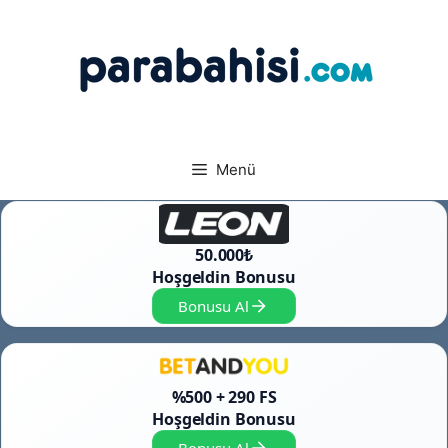
İçeriğe
atla
Menü
50.000₺
Hoşgeldin Bonusu
Bonusu Al
%500 + 290 FS
Hoşgeldin Bonusu