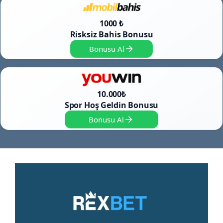
1000 ₺
Risksiz Bahis Bonusu
Bonusu Al
10.000₺
Spor Hoş Geldin Bonusu
Bonusu Al