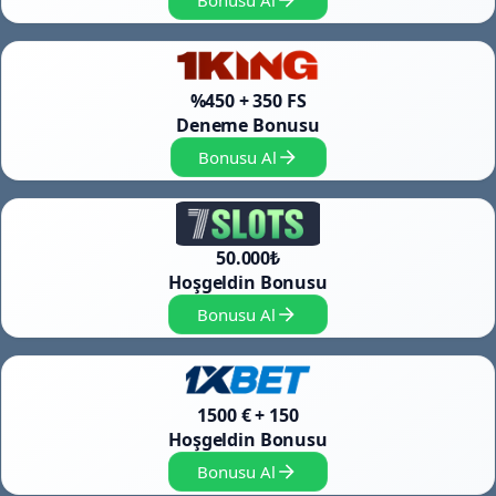
Bonusu Al
%450 + 350 FS
Deneme Bonusu
Bonusu Al
50.000₺
Hoşgeldin Bonusu
Bonusu Al
1500 € + 150
Hoşgeldin Bonusu
Bonusu Al