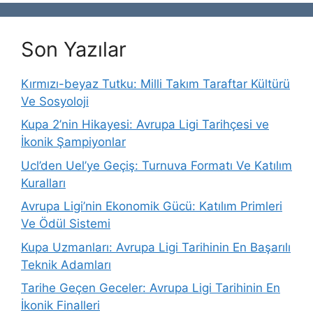
Son Yazılar
Kırmızı-beyaz Tutku: Milli Takım Taraftar Kültürü
Ve Sosyoloji
Kupa 2’nin Hikayesi: Avrupa Ligi Tarihçesi ve
İkonik Şampiyonlar
Ucl’den Uel’ye Geçiş: Turnuva Formatı Ve Katılım
Kuralları
Avrupa Ligi’nin Ekonomik Gücü: Katılım Primleri
Ve Ödül Sistemi
Kupa Uzmanları: Avrupa Ligi Tarihinin En Başarılı
Teknik Adamları
Tarihe Geçen Geceler: Avrupa Ligi Tarihinin En
İkonik Finalleri