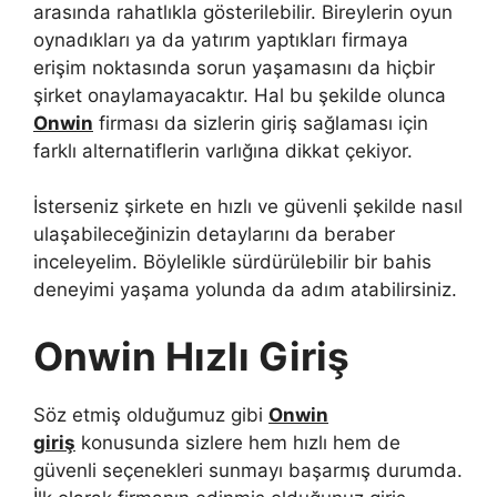
arasında rahatlıkla gösterilebilir. Bireylerin oyun
oynadıkları ya da yatırım yaptıkları firmaya
erişim noktasında sorun yaşamasını da hiçbir
şirket onaylamayacaktır. Hal bu şekilde olunca
Onwin
firması da sizlerin giriş sağlaması için
farklı alternatiflerin varlığına dikkat çekiyor.
İsterseniz şirkete en hızlı ve güvenli şekilde nasıl
ulaşabileceğinizin detaylarını da beraber
inceleyelim. Böylelikle sürdürülebilir bir bahis
deneyimi yaşama yolunda da adım atabilirsiniz.
Onwin Hızlı Giriş
Söz etmiş olduğumuz gibi
Onwin
giriş
konusunda sizlere hem hızlı hem de
güvenli seçenekleri sunmayı başarmış durumda.