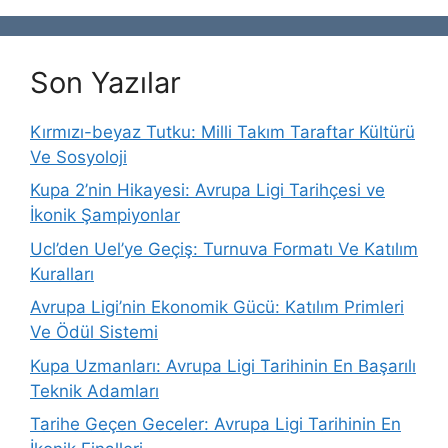
Son Yazılar
Kırmızı-beyaz Tutku: Milli Takım Taraftar Kültürü
Ve Sosyoloji
Kupa 2’nin Hikayesi: Avrupa Ligi Tarihçesi ve
İkonik Şampiyonlar
Ucl’den Uel’ye Geçiş: Turnuva Formatı Ve Katılım
Kuralları
Avrupa Ligi’nin Ekonomik Gücü: Katılım Primleri
Ve Ödül Sistemi
Kupa Uzmanları: Avrupa Ligi Tarihinin En Başarılı
Teknik Adamları
Tarihe Geçen Geceler: Avrupa Ligi Tarihinin En