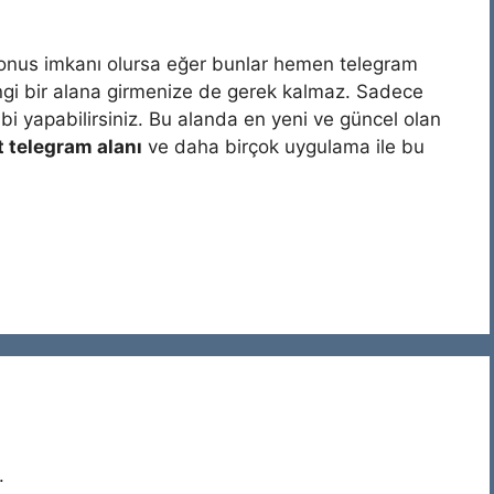
bonus imkanı olursa eğer bunlar hemen telegram
ngi bir alana girmenize de gerek kalmaz. Sadece
bi yapabilirsiniz. Bu alanda en yeni ve güncel olan
 telegram alanı
ve daha birçok uygulama ile bu
.