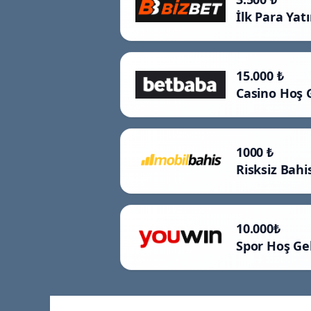
İlk Para Ya
15.000 ₺
Casino Hoş 
1000 ₺
Risksiz Bah
10.000₺
Spor Hoş Ge