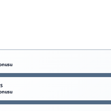
Bonusu
FS
Bonusu