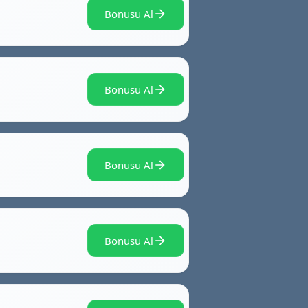
Bonusu Al
Bonusu Al
Bonusu Al
Bonusu Al