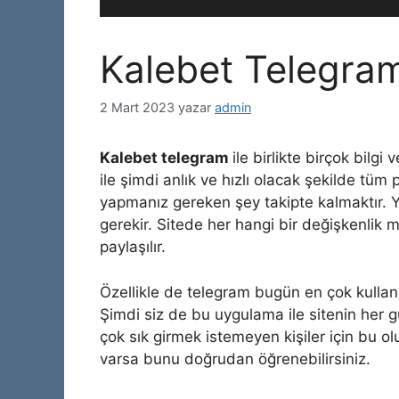
Kalebet Telegra
2 Mart 2023
yazar
admin
Kalebet telegram
ile birlikte birçok bil
ile şimdi anlık ve hızlı olacak şekilde tüm 
yapmanız gereken şey takipte kalmaktır. Ya
gerekir. Sitede her hangi bir değişkenli
paylaşılır.
Özellikle de telegram bugün en çok kullan
Şimdi siz de bu uygulama ile sitenin her gü
çok sık girmek istemeyen kişiler için bu o
varsa bunu doğrudan öğrenebilirsiniz.