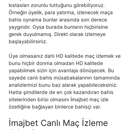
kıstasları zorunlu tuttuğunu görebiliyoruz.
Örneğin üyelik, para yatırma, izlenecek maça
bahis oynama bunlar arasında son derece
yaygındır. Oysa burada bunların hiçbirisine
gerek duyulmamış. Direkt olarak izlemeye
başlayabilirsiniz.
Üye olmasanız dahi HD kalitede maç izlemek ve
bunu hiçbir donma olmadan HD kalitede
yapabilmek sizin için avantaja dönüşecek. Bu
sayede canlı bahis müsabakalarının tamamında
analizlerinizi bunu baz alarak yapabileceksiniz.
Hatta şimdilerde de en çok kazandıran bahis
sitelerinden birisi olmasını İmajbet maç izle
özelliğine bağlayan binlerce bahisçi var.
İmajbet Canlı Maç İzleme