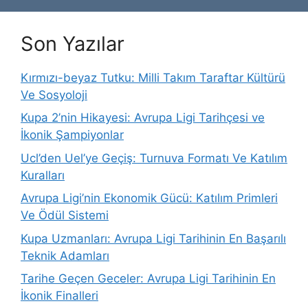
Son Yazılar
Kırmızı-beyaz Tutku: Milli Takım Taraftar Kültürü
Ve Sosyoloji
Kupa 2’nin Hikayesi: Avrupa Ligi Tarihçesi ve
İkonik Şampiyonlar
Ucl’den Uel’ye Geçiş: Turnuva Formatı Ve Katılım
Kuralları
Avrupa Ligi’nin Ekonomik Gücü: Katılım Primleri
Ve Ödül Sistemi
Kupa Uzmanları: Avrupa Ligi Tarihinin En Başarılı
Teknik Adamları
Tarihe Geçen Geceler: Avrupa Ligi Tarihinin En
İkonik Finalleri