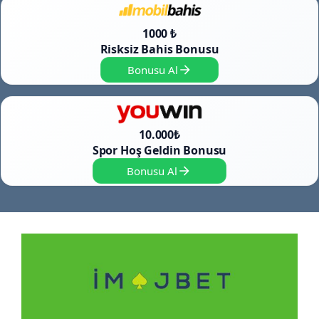
1000 ₺
Risksiz Bahis Bonusu
Bonusu Al
10.000₺
Spor Hoş Geldin Bonusu
Bonusu Al