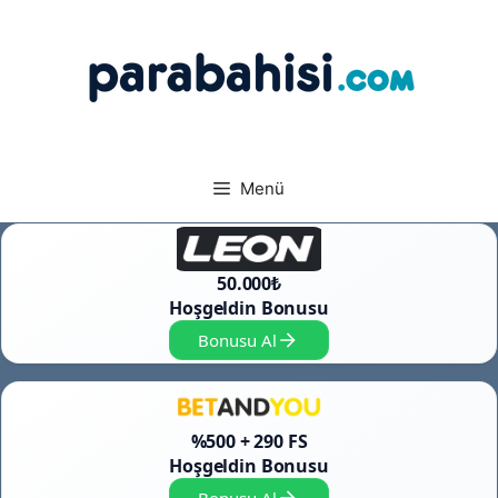
İçeriğe
atla
Menü
50.000₺
Hoşgeldin Bonusu
Bonusu Al
%500 + 290 FS
Hoşgeldin Bonusu