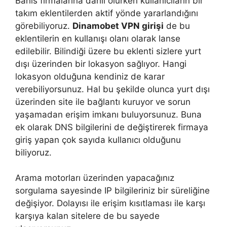
Bahis firmalarına dahil olurken kullanıcıların bir
takım eklentilerden aktif yönde yararlandığını
görebiliyoruz.
Dinamobet VPN girişi
de bu
eklentilerin en kullanışı olanı olarak lanse
edilebilir. Bilindiği üzere bu eklenti sizlere yurt
dışı üzerinden bir lokasyon sağlıyor. Hangi
lokasyon olduğuna kendiniz de karar
verebiliyorsunuz. Hal bu şekilde olunca yurt dışı
üzerinden site ile bağlantı kuruyor ve sorun
yaşamadan erişim imkanı buluyorsunuz. Buna
ek olarak DNS bilgilerini de değiştirerek firmaya
giriş yapan çok sayıda kullanıcı olduğunu
biliyoruz.
Arama motorları üzerinden yapacağınız
sorgulama sayesinde IP bilgileriniz bir süreliğine
değişiyor. Dolayısı ile erişim kısıtlaması ile karşı
karşıya kalan sitelere de bu sayede