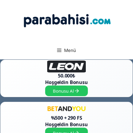
İçeriğe
atla
Menü
50.000₺
Hoşgeldin Bonusu
Bonusu Al
%500 + 290 FS
Hoşgeldin Bonusu