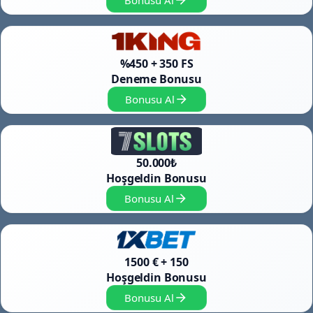
Bonusu Al
%450 + 350 FS
Deneme Bonusu
Bonusu Al
50.000₺
Hoşgeldin Bonusu
Bonusu Al
1500 € + 150
Hoşgeldin Bonusu
Bonusu Al