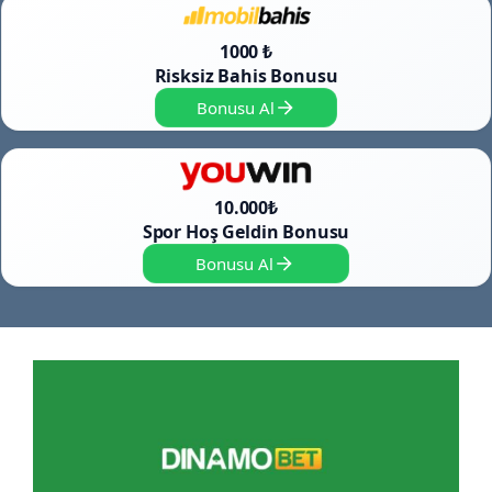
1000 ₺
Risksiz Bahis Bonusu
Bonusu Al
10.000₺
Spor Hoş Geldin Bonusu
Bonusu Al