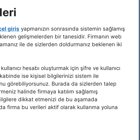
leri
el giriş
yapmanızın sonrasında sistemin sağlamış
lenen gelişmelerden bir tanesidir. Firmanın web
lamanız ile de sizlerden doldurmanız beklenen iki
kullanıcı hesabı oluşturmak için şifre ve kullanıcı
abinde ise kişisel bilgilerinizi sistem ile
nu görebiliyorsunuz. Burada da sizlerden talep
irmeniz halinde firmaya katılım sağlamış
bilgilere dikkat etmenizi de bu aşamada
da firma bu verileri aktif olarak kullanma yoluna