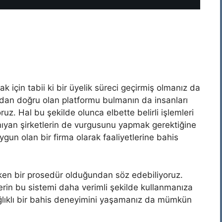
ak için tabii ki bir üyelik süreci geçirmiş olmanız da
ndan doğru olan platformu bulmanın da insanları
z. Hal bu şekilde olunca elbette belirli işlemleri
yan şirketlerin de vurgusunu yapmak gerektiğine
ygun olan bir firma olarak faaliyetlerine bahis
eken bir prosedür olduğundan söz edebiliyoruz.
lerin bu sistemi daha verimli şekilde kullanmanıza
ağlıklı bir bahis deneyimini yaşamanız da mümkün