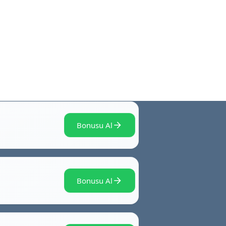
Bonusu Al
Bonusu Al