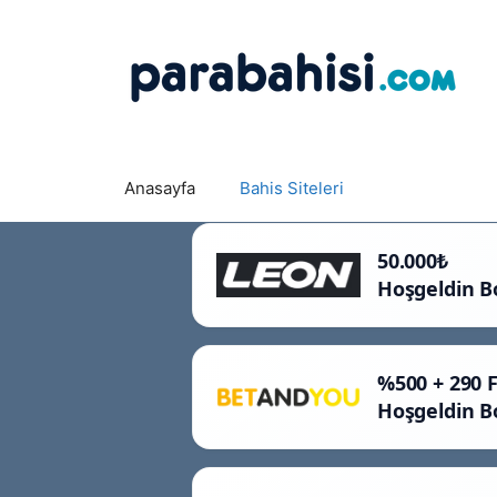
İçeriğe
atla
Anasayfa
Bahis Siteleri
50.000₺
Hoşgeldin 
%500 + 290 
Hoşgeldin 