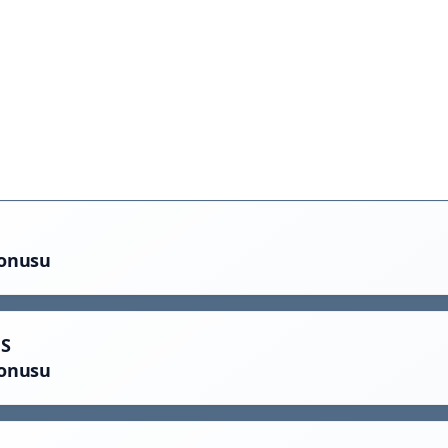
Bonusu
FS
Bonusu