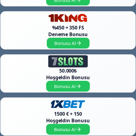
Bonusu Al
%450 + 350 FS
Deneme Bonusu
Bonusu Al
50.000₺
Hoşgeldin Bonusu
Bonusu Al
1500 € + 150
Hoşgeldin Bonusu
Bonusu Al