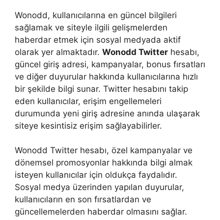
Wonodd, kullanıcılarına en güncel bilgileri
sağlamak ve siteyle ilgili gelişmelerden
haberdar etmek için sosyal medyada aktif
olarak yer almaktadır.
Wonodd Twitter
hesabı,
güncel giriş adresi, kampanyalar, bonus fırsatları
ve diğer duyurular hakkında kullanıcılarına hızlı
bir şekilde bilgi sunar. Twitter hesabını takip
eden kullanıcılar, erişim engellemeleri
durumunda yeni giriş adresine anında ulaşarak
siteye kesintisiz erişim sağlayabilirler.
Wonodd Twitter hesabı, özel kampanyalar ve
dönemsel promosyonlar hakkında bilgi almak
isteyen kullanıcılar için oldukça faydalıdır.
Sosyal medya üzerinden yapılan duyurular,
kullanıcıların en son fırsatlardan ve
güncellemelerden haberdar olmasını sağlar.