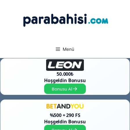
İçeriğe
atla
Menü
50.000₺
Hoşgeldin Bonusu
Bonusu Al
%500 + 290 FS
Hoşgeldin Bonusu