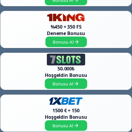
Bonusu Al
%450 + 350 FS
Deneme Bonusu
Bonusu Al
50.000₺
Hoşgeldin Bonusu
Bonusu Al
1500 € + 150
Hoşgeldin Bonusu
Bonusu Al