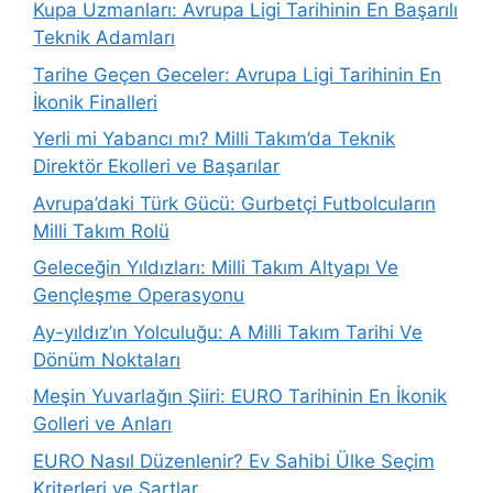
Kupa Uzmanları: Avrupa Ligi Tarihinin En Başarılı
Teknik Adamları
Tarihe Geçen Geceler: Avrupa Ligi Tarihinin En
İkonik Finalleri
Yerli mi Yabancı mı? Milli Takım’da Teknik
Direktör Ekolleri ve Başarılar
Avrupa’daki Türk Gücü: Gurbetçi Futbolcuların
Milli Takım Rolü
Geleceğin Yıldızları: Milli Takım Altyapı Ve
Gençleşme Operasyonu
Ay-yıldız’ın Yolculuğu: A Milli Takım Tarihi Ve
Dönüm Noktaları
Meşin Yuvarlağın Şiiri: EURO Tarihinin En İkonik
Golleri ve Anları
EURO Nasıl Düzenlenir? Ev Sahibi Ülke Seçim
Kriterleri ve Şartlar