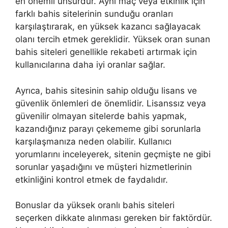
en önemli unsurdur. Aynı maç veya etkinlik için
farklı bahis sitelerinin sunduğu oranları
karşılaştırarak, en yüksek kazancı sağlayacak
olanı tercih etmek gereklidir. Yüksek oran sunan
bahis siteleri genellikle rekabeti artırmak için
kullanıcılarına daha iyi oranlar sağlar.
Ayrıca, bahis sitesinin sahip olduğu lisans ve
güvenlik önlemleri de önemlidir. Lisanssız veya
güvenilir olmayan sitelerde bahis yapmak,
kazandığınız parayı çekememe gibi sorunlarla
karşılaşmanıza neden olabilir. Kullanıcı
yorumlarını inceleyerek, sitenin geçmişte ne gibi
sorunlar yaşadığını ve müşteri hizmetlerinin
etkinliğini kontrol etmek de faydalıdır.
Bonuslar da yüksek oranlı bahis siteleri
seçerken dikkate alınması gereken bir faktördür.