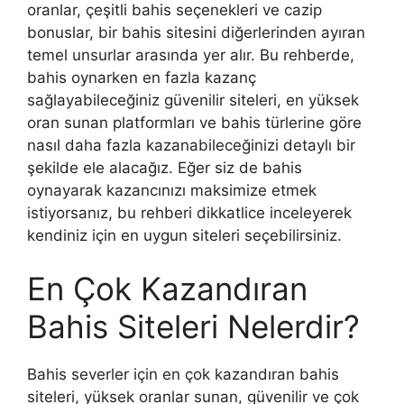
oranlar, çeşitli bahis seçenekleri ve cazip
bonuslar, bir bahis sitesini diğerlerinden ayıran
temel unsurlar arasında yer alır. Bu rehberde,
bahis oynarken en fazla kazanç
sağlayabileceğiniz güvenilir siteleri, en yüksek
oran sunan platformları ve bahis türlerine göre
nasıl daha fazla kazanabileceğinizi detaylı bir
şekilde ele alacağız. Eğer siz de bahis
oynayarak kazancınızı maksimize etmek
istiyorsanız, bu rehberi dikkatlice inceleyerek
kendiniz için en uygun siteleri seçebilirsiniz.
En Çok Kazandıran
Bahis Siteleri Nelerdir?
Bahis severler için en çok kazandıran bahis
siteleri, yüksek oranlar sunan, güvenilir ve çok